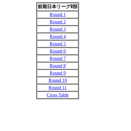
前期日本リーグⅡ部
Round 1
Round 2
Round 3
Round 4
Round 5
Round 6
Round 7
Round 8
Round 9
Round 10
Round 11
Cross Table